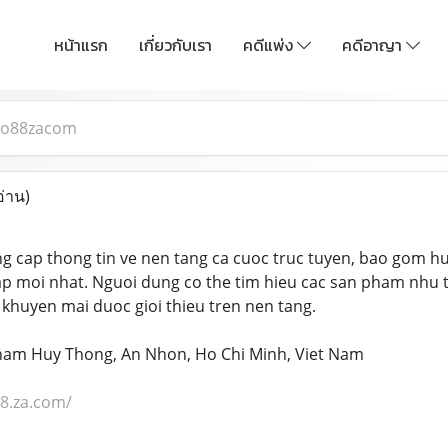
หน้าแรก
เกี่ยวกับเรา
คดีแพ่ง
คดีอาญา
go88zacom
อ่าน)
ng cap thong tin ve nen tang ca cuoc truc tuyen, bao gom h
cap moi nhat. Nguoi dung co the tim hieu cac san pham nhu t
 khuyen mai duoc gioi thieu tren nen tang.
 Pham Huy Thong, An Nhon, Ho Chi Minh, Viet Nam
88.za.com/