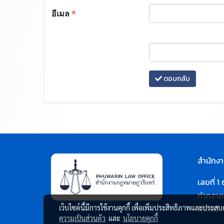
อีเมล
*
ตอบกลับ
สำนักงา
เลขที่ 
ท่าทราย
เว็บไซต์นี้มีการใช้งานคุกกี้ เพื่อเพิ่มประสิทธิภาพและประส
11000
ความเป็นส่วนตัว
และ
นโยบายคุกกี้