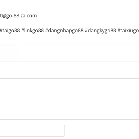
ct@go-88.za.com
 #taigo88 #linkgo88 #dangnhapgo88 #dangkygo88 #taixiu