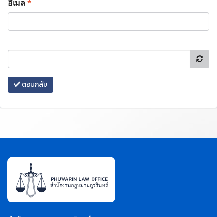
อีเมล
*
ตอบกลับ