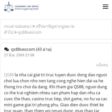
กระดานสนทนา
>
ปรึกษาปัญหากฎหมาย
ทั่วไป
>
qs88seocom
qs88seocom
(43 อ่าน)
27 มิ.ย. 2569 21:08
แจ้งลบ
QS88
la nha cai giai tri truc tuyen duoc dong dao nguoi
choi lua chon nho nen tang cong nghe hien dai va he
thong tro choi da dang. Khi tham gia QS88, nguoi dung
co the trai nghiem nhieu san pham hap dan nhu ca
cuoc the thao, casino truc tiep, slot game, no hu va cac
mini game giai tri phong phu. Giao dien duoc thiet ke
truc quan, than thien voi nguoi dung, giup thao tac