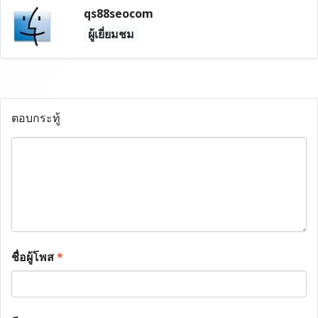
qs88seocom
ผู้เยี่ยมชม
ตอบกระทู้
ชื่อผู้โพส
*