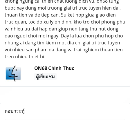
khong ngung cai thien chat luong dich vu, on68 tung
buoc xay dung moi truong giai tri truc tuyen hien dai,
thuan tien va de tiep can. Su ket hop giua giao dien
truc quan, toc do xu ly on dinh, kho tro choi phong phu
va nhieu uu dai hap dan giup nen tang thu hut dong
dao nguoi choi moi ngay. Day la lua chon phu hop cho
nhung ai dang tim kiem mot dia chi giai tri truc tuyen
voi nhieu san pham da dang va trai nghiem thuan tien
tren nhieu thiet bi.
ON68 Chinh Thuc
ผู้เยี่ยมชม
ตอบกระทู้