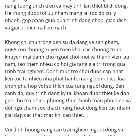
nang tuong thich tren ca may tinh lan thiet bi di dong.
He thong duoc toi uu nham mang lai toc do xu ly
nhanh, gop phan giup qua trinh dang nhap, giao dich
va giai tri dien ra lien mach.
Khong chi chu trong den su da dang ve san pham,
on68 con thuong xuyen trien khai cac chuong trinh
khuyen mai danh cho nguoi choi moi va thanh vien lau
nam, tao them nhieu co hoi gia tang gia tri trong qua
trinh trai nghiem. Danh muc tro choi duoc cap nhat
lien tuc tu nhieu nha phat hanh, mang den nhieu lua
chon phu hop voi so thich cua tung nguoi dung. Ben
canh do, quy trinh dang ky tai khoan duoc thiet ke don
gian, ho tro nhieu phuong thuc thanh toan pho bien va
doi ngu cham soc khach hang hoat dong lien tuc nham
giai dap cac thac mac khi can thiet.
Voi dinh huong nang cao trai nghiem nguoi dung va