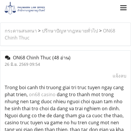
กระดานสนทนา
>
ปรึกษาปัญหากฎหมายทั่วไป
>
ON68
Chinh Thuc
ON68 Chinh Thuc
(48 อ่าน)
26 มิ.ย. 2569 09:54
แจ้งลบ
Trong boi canh thi truong giai tri truc tuyen ngay cang
phat trien,
on68 casino
dang tro thanh mot trong
nhung nen tang duoc nhieu nguoi choi quan tam nho
he sinh thai tro choi da dang va trai nghiem on dinh.
Nguoi dung co the de dang tham gia ca cuoc the thao,
casino truc tuyen va game no hu tren cung mot nen
tang voi giao dien than thien, thao tac don gian va kha