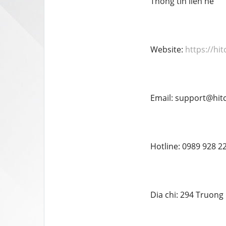
Thong tin lien he
Website:
https://hi
Email: support@hit
Hotline: 0989 928 2
Dia chi: 294 Truong