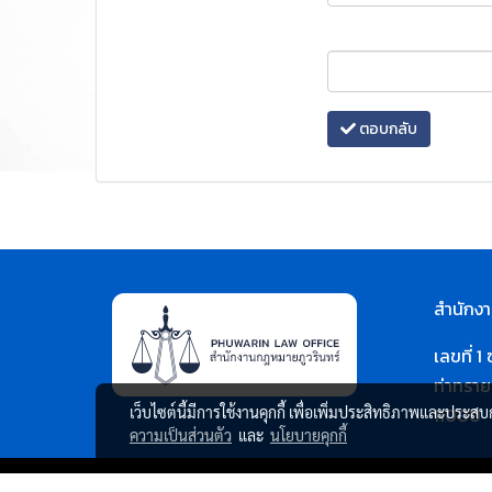
ตอบกลับ
สำนักงา
เลขที่ 
ท่าทราย
เว็บไซต์นี้มีการใช้งานคุกกี้ เพื่อเพิ่มประสิทธิภาพและประส
11000
ความเป็นส่วนตัว
และ
นโยบายคุกกี้
Copy right by makewebeasy.com