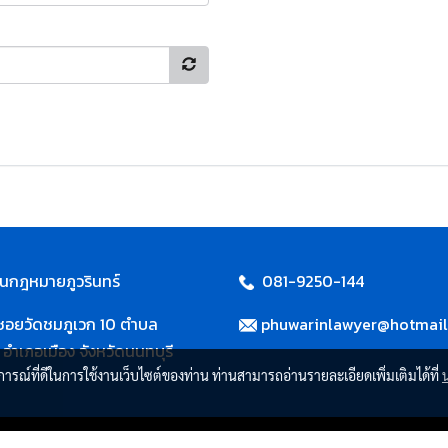
นกฎหมายภูวรินทร์
081-9250-144
1 ซอยวัดชมภูเวก 10 ตำบล
phuwarinlawyer@hotmai
 อำเภอเมือง จังหวัดนนทบุรี
บการณ์ที่ดีในการใช้งานเว็บไซต์ของท่าน ท่านสามารถอ่านรายละเอียดเพิ่มเติมได้ที่