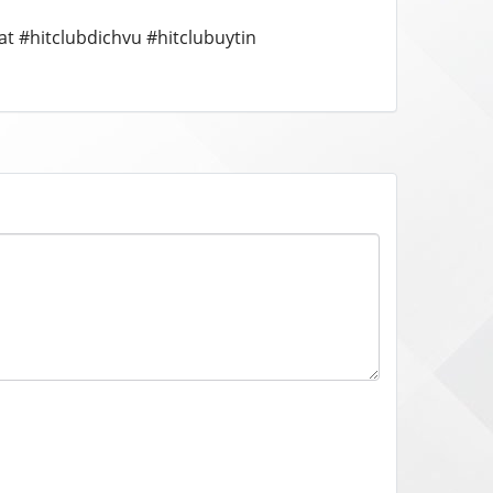
t #hitclubdichvu #hitclubuytin