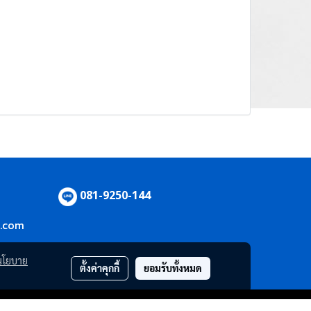
081-9250-144
l.com
นโยบาย
ตั้งค่าคุกกี้
ยอมรับทั้งหมด