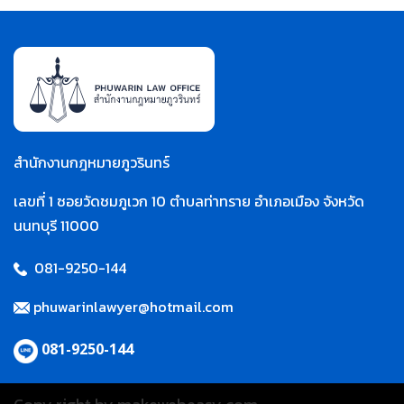
สำนักงานกฎหมายภูวรินทร์
เลขที่ 1 ซอยวัดชมภูเวก 10 ตำบลท่าทราย อำเภอเมือง จังหวัด
นนทบุรี 11000
081-9250-144
phuwarinlawyer@hotmail.com
081-9250-144