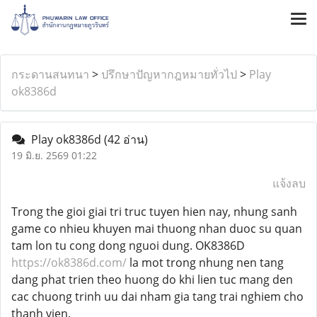
กระดานสนทนา
>
ปรึกษาปัญหากฎหมายทั่วไป
>
Play
ok8386d
Play ok8386d
(42 อ่าน)
19 มิ.ย. 2569 01:22
แจ้งลบ
Trong the gioi giai tri truc tuyen hien nay, nhung sanh
game co nhieu khuyen mai thuong nhan duoc su quan
tam lon tu cong dong nguoi dung. OK8386D
https://ok8386d.com/
la mot trong nhung nen tang
dang phat trien theo huong do khi lien tuc mang den
cac chuong trinh uu dai nham gia tang trai nghiem cho
thanh vien.