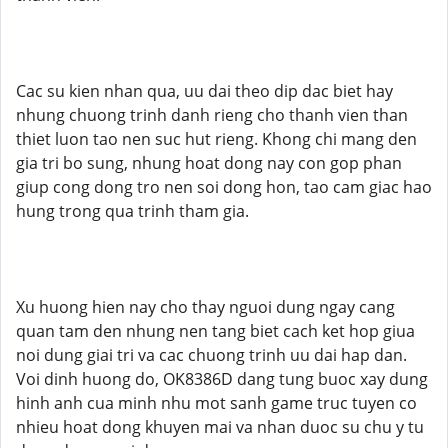
Cac su kien nhan qua, uu dai theo dip dac biet hay
nhung chuong trinh danh rieng cho thanh vien than
thiet luon tao nen suc hut rieng. Khong chi mang den
gia tri bo sung, nhung hoat dong nay con gop phan
giup cong dong tro nen soi dong hon, tao cam giac hao
hung trong qua trinh tham gia.
Xu huong hien nay cho thay nguoi dung ngay cang
quan tam den nhung nen tang biet cach ket hop giua
noi dung giai tri va cac chuong trinh uu dai hap dan.
Voi dinh huong do, OK8386D dang tung buoc xay dung
hinh anh cua minh nhu mot sanh game truc tuyen co
nhieu hoat dong khuyen mai va nhan duoc su chu y tu