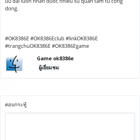
uu dai luon nhan duoc nhieu su quan tam tu cong
dong.
#OK8386E #OK8386Eclub #linkOK8386E
#trangchuOK8386E #OK8386Egame
Game ok8386e
ผู้เยี่ยมชม
ตอบกระทู้