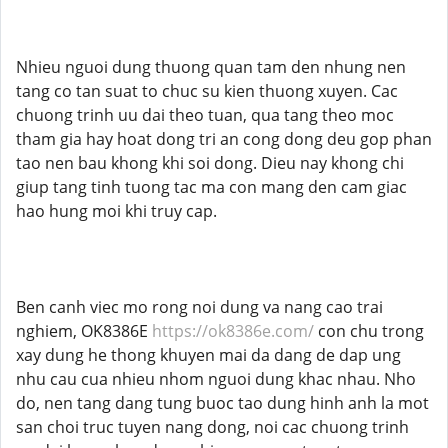
Nhieu nguoi dung thuong quan tam den nhung nen
tang co tan suat to chuc su kien thuong xuyen. Cac
chuong trinh uu dai theo tuan, qua tang theo moc
tham gia hay hoat dong tri an cong dong deu gop phan
tao nen bau khong khi soi dong. Dieu nay khong chi
giup tang tinh tuong tac ma con mang den cam giac
hao hung moi khi truy cap.
Ben canh viec mo rong noi dung va nang cao trai
nghiem, OK8386E
https://ok8386e.com/
con chu trong
xay dung he thong khuyen mai da dang de dap ung
nhu cau cua nhieu nhom nguoi dung khac nhau. Nho
do, nen tang dang tung buoc tao dung hinh anh la mot
san choi truc tuyen nang dong, noi cac chuong trinh