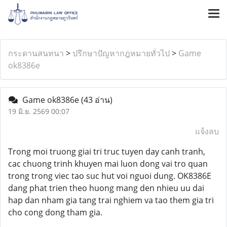
กระดานสนทนา
>
ปรึกษาปัญหากฎหมายทั่วไป
>
Game
ok8386e
Game ok8386e
(43 อ่าน)
19 มิ.ย. 2569 00:07
แจ้งลบ
Trong moi truong giai tri truc tuyen day canh tranh,
cac chuong trinh khuyen mai luon dong vai tro quan
trong trong viec tao suc hut voi nguoi dung. OK8386E
dang phat trien theo huong mang den nhieu uu dai
hap dan nham gia tang trai nghiem va tao them gia tri
cho cong dong tham gia.