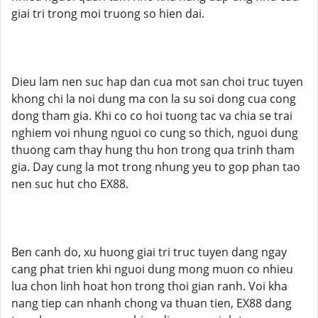
giai tri trong moi truong so hien dai.
Dieu lam nen suc hap dan cua mot san choi truc tuyen
khong chi la noi dung ma con la su soi dong cua cong
dong tham gia. Khi co co hoi tuong tac va chia se trai
nghiem voi nhung nguoi co cung so thich, nguoi dung
thuong cam thay hung thu hon trong qua trinh tham
gia. Day cung la mot trong nhung yeu to gop phan tao
nen suc hut cho EX88.
Ben canh do, xu huong giai tri truc tuyen dang ngay
cang phat trien khi nguoi dung mong muon co nhieu
lua chon linh hoat hon trong thoi gian ranh. Voi kha
nang tiep can nhanh chong va thuan tien, EX88 dang