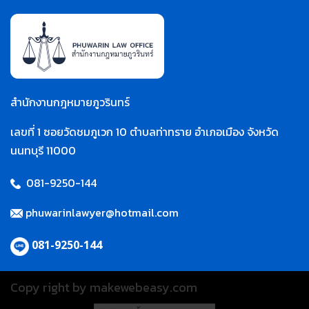
สำนักงานกฎหมายภูวรินทร์
เลขที่ 1 ซอยวัดชมภูเวก 10 ตำบลท่าทราย อำเภอเมือง จังหวัด
นนทบุรี 11000
081-9250-144
phuwarinlawyer@hotmail.com
081-9250-144
Copy right by makewebeasy.com