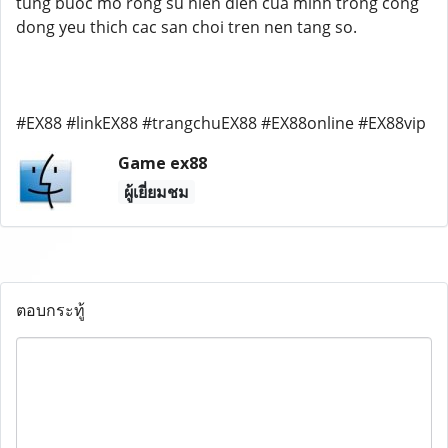
tung buoc mo rong su hien dien cua minh trong cong
dong yeu thich cac san choi tren nen tang so.
#EX88 #linkEX88 #trangchuEX88 #EX88online #EX88vip
Game ex88
ผู้เยี่ยมชม
ตอบกระทู้