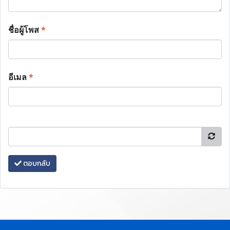
ชื่อผู้โพส
*
อีเมล
*
ตอบกลับ