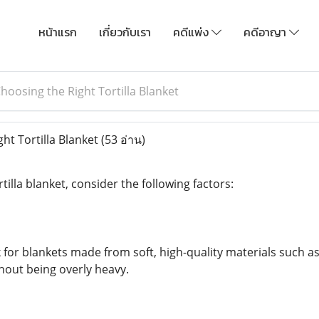
หน้าแรก
เกี่ยวกับเรา
คดีแพ่ง
คดีอาญา
hoosing the Right Tortilla Blanket
ht Tortilla Blanket
(53 อ่าน)
tilla blanket, consider the following factors:
 for blankets made from soft, high-quality materials such as
out being overly heavy.