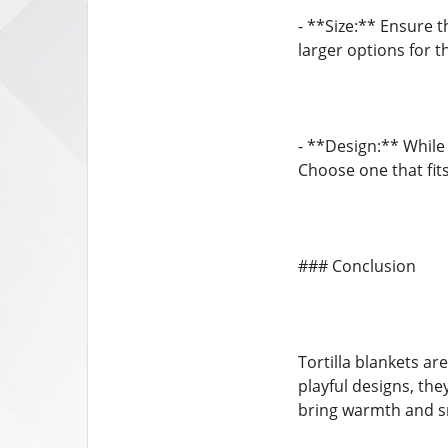
- **Size:** Ensure 
larger options for 
- **Design:** While 
Choose one that fit
### Conclusion
Tortilla blankets ar
playful designs, the
bring warmth and sm