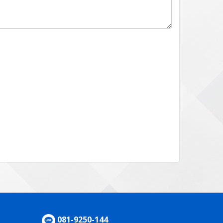
081-9250-144