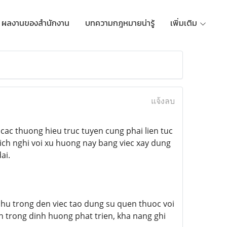
ผลงานของสำนักงาน
บทความกฎหมายน่ารู้
เพิ่มเติม
แจ้งลบ
cac thuong hieu truc tuyen cung phai lien tuc
ich nghi voi xu huong nay bang viec xay dung
ai.
hu trong den viec tao dung su quen thuoc voi
n trong dinh huong phat trien, kha nang ghi