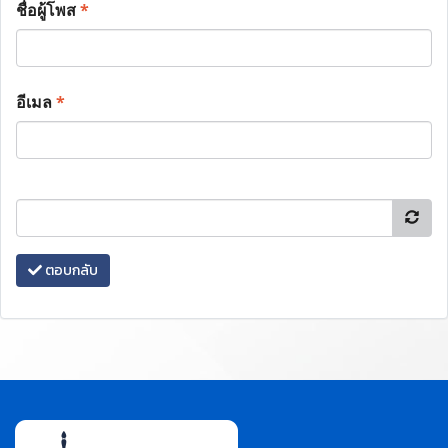
ชื่อผู้โพส
*
อีเมล
*
ตอบกลับ