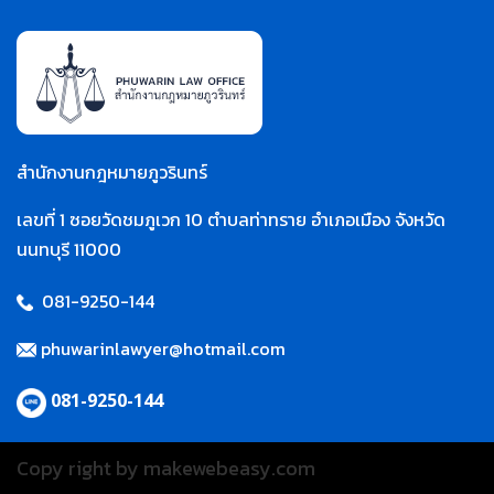
สำนักงานกฎหมายภูวรินทร์
เลขที่ 1 ซอยวัดชมภูเวก 10 ตำบลท่าทราย อำเภอเมือง จังหวัด
นนทบุรี 11000
081-9250-144
phuwarinlawyer@hotmail.com
081-9250-144
Copy right by makewebeasy.com