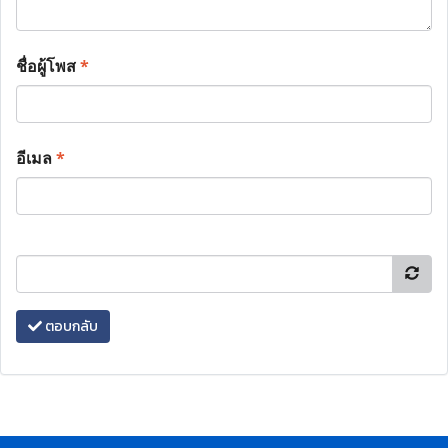
ชื่อผู้โพส
*
อีเมล
*
ตอบกลับ