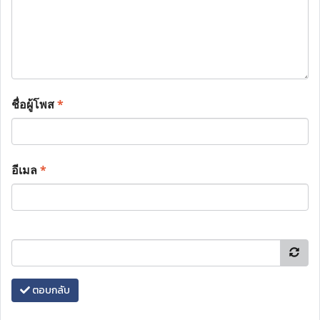
ชื่อผู้โพส
*
อีเมล
*
ตอบกลับ