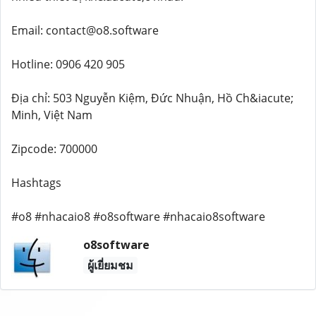
Email: contact@o8.software
Hotline: 0906 420 905
Địa chỉ: 503 Nguyễn Kiệm, Đức Nhuận, Hồ Ch&iacute;
Minh, Việt Nam
Zipcode: 700000
Hashtags
#o8 #nhacaio8 #o8software #nhacaio8software
o8software
ผู้เยี่ยมชม