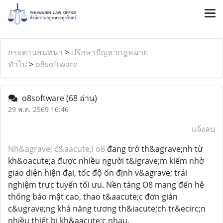
กระดานสนทนา
>
ปรึกษาปัญหากฎหมาย
ทั่วไป
>
o8software
o8software
(68 อ่าน)
29 พ.ค. 2569 16:46
แจ้งลบ
Nh&agrave; c&aacute;i o8
đang trở th&agrave;nh từ
kh&oacute;a được nhiều người t&igrave;m kiếm nhờ
giao diện hiện đại, tốc độ ổn định v&agrave; trải
nghiệm trực tuyến tối ưu. Nền tảng O8 mang đến hệ
thống bảo mật cao, thao t&aacute;c đơn giản
c&ugrave;ng khả năng tương th&iacute;ch tr&ecirc;n
nhiều thiết bị kh&aacute;c nhau.