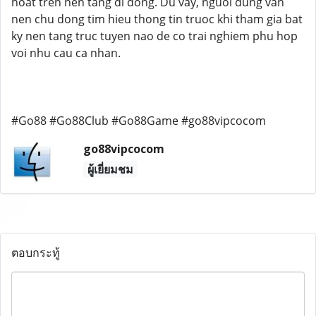
hoat tren nen tang di dong. Du vay, nguoi dung van
nen chu dong tim hieu thong tin truoc khi tham gia bat
ky nen tang truc tuyen nao de co trai nghiem phu hop
voi nhu cau ca nhan.
#Go88 #Go88Club #Go88Game #go88vipcocom
go88vipcocom
ผู้เยี่ยมชม
ตอบกระทู้