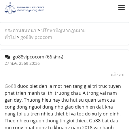
กระดานสนทนา
>
ปรึกษาปัญหากฎหมาย
ทั่วไป
>
go88vipcocom
go88vipcocom
(66 อ่าน)
27 พ.ค. 2569 20:36
แจ้งลบ
Go88
duoc biet den la mot nen tang giai tri truc tuyen
phat trien manh tai thi truong chau A trong vai nam
gan day. Thuong hieu nay thu hut su quan tam cua
cong dong nguoi dung nho giao dien hien dai, kha
nang toi uu tren nhieu thiet bi va toc do xu ly on dinh.
Theo nhieu nguon thong tin gioi thieu, Go88 bat dau
mo rong hoat dong tu khoang nam 2018 va nhanh