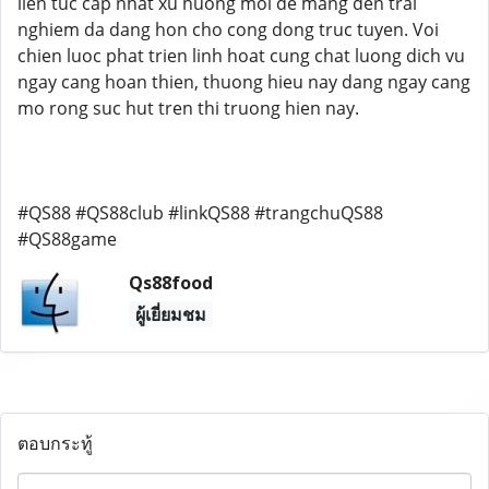
lien tuc cap nhat xu huong moi de mang den trai
nghiem da dang hon cho cong dong truc tuyen. Voi
chien luoc phat trien linh hoat cung chat luong dich vu
ngay cang hoan thien, thuong hieu nay dang ngay cang
mo rong suc hut tren thi truong hien nay.
#QS88 #QS88club #linkQS88 #trangchuQS88
#QS88game
Qs88food
ผู้เยี่ยมชม
ตอบกระทู้