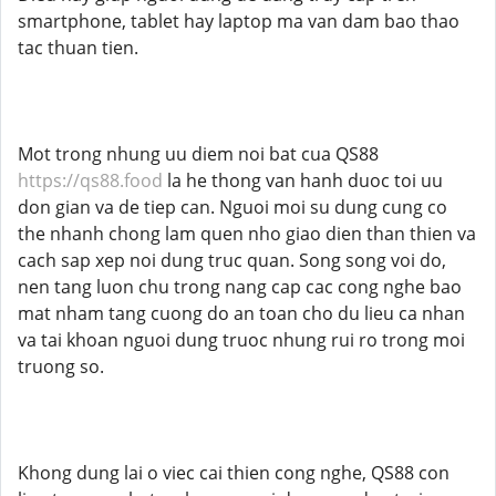
smartphone, tablet hay laptop ma van dam bao thao
tac thuan tien.
Mot trong nhung uu diem noi bat cua QS88
https://qs88.food
la he thong van hanh duoc toi uu
don gian va de tiep can. Nguoi moi su dung cung co
the nhanh chong lam quen nho giao dien than thien va
cach sap xep noi dung truc quan. Song song voi do,
nen tang luon chu trong nang cap cac cong nghe bao
mat nham tang cuong do an toan cho du lieu ca nhan
va tai khoan nguoi dung truoc nhung rui ro trong moi
truong so.
Khong dung lai o viec cai thien cong nghe, QS88 con