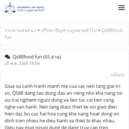
กระดานสนทนา
>
ปรึกษาปัญหากฎหมายทั่วไป
>
Qs88food
fun
Qs88food fun
(65 อ่าน)
25 พ.ค. 2569 18:06
แจ้งลบ
Giua su canh tranh manh me cua cac nen tang giai tri
so, QS88 dang tao dung dau an rieng nho kha nang toi
uu trai nghiem nguoi dung va lien tuc cai tien cong
nghe van hanh. Nen tang duoc thiet ke voi giao dien
hien dai, bo cuc hai hoa cung kha nang hoat dong on
dinh tren nhieu he dieu hanh va thiet bi khac nhau.
Dieu nay giup nguoi dung de dang truy cap tren