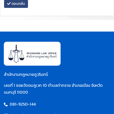
ตอบกลับ
สำนักงานกฎหมายภูวรินทร์
เลขที่ 1 ซอยวัดชมภูเวก 10 ตำบลท่าทราย อำเภอเมือง จังหวัด
นนทบุรี 11000
081-9250-144