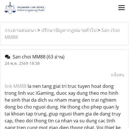
กระดานสนทนา
>
ปรึกษาปัญหากฎหมายทั่วไป
>
San choi
MM88
San choi MM88
(63 อ่าน)
24 พ.ค. 2569 18:38
แจ้งลบ
link MM88
la nen tang giai tri truc tuyen hoat dong
trong linh vuc iGaming, duoc xay dung theo mo hinh
he sinh thai da dich vu nham mang den trai nghiem
dong bo cho nguoi dung. He thong cho phep quan ly
tai khoan tap trung, giup nguoi tham gia de dang truy
cap, theo doi thong tin ca nhan va su dung cac tinh
nang tren cung mot giao dien thong nhat. Voi thiet ke