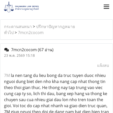
กระดานสนทนา
>
ปรึกษาปัญหากฎหมาย
ทั่วไป
>
7mcn2cocom
7mcn2cocom
(67 อ่าน)
23 พ.ค. 2569 15:18
แจ้งลบ
7M
la nen tang du lieu bong da truc tuyen duoc nhieu
nguoi dung biet den nho kha nang cap nhat thong tin
theo thoi gian thuc. He thong nay tap trung vao viec
cung cap ty so, lich thi dau, bang xep hang va thong ke
chuyen sau cua nhieu giai dau lon nho tren toan the
gioi. Voi toc do cap nhat nhanh va giao dien truc quan,
7M giup nguoi theo doi de dang nam bat dien bien tran