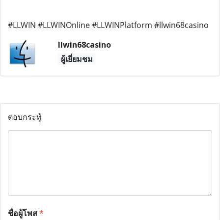
#LLWIN #LLWINOnline #LLWINPlatform #llwin68casino
llwin68casino
ผู้เยี่ยมชม
ตอบกระทู้
ชื่อผู้โพส
*