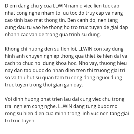
Diem dang chu y cua LLWIN nam o viec lien tuc cap
nhat cong nghe nham toi uu toc do truy cap va nang
cao tinh bao mat thong tin. Ben canh do, nen tang
cung dau tu vao he thong ho tro truc tuyen de giai dap
nhanh cac van de trong qua trinh su dung.
Khong chi huong den su tien loi, LLWIN con xay dung
hinh anh chuyen nghiep thong qua thiet ke hien dai va
cach to chuc noi dung khoa hoc. Nho vay, thuong hieu
nay dan tao duoc do nhan dien tren thi truong giai tri
so va thu hut su quan tam tu cong dong nguoi dung
truc tuyen trong thoi gian gan day.
Voi dinh huong phat trien lau dai cung viec chu trong
trai nghiem cong nghe, LLWIN dang tung buoc mo
rong su hien dien cua minh trong linh vuc nen tang giai
tri truc tuyen.