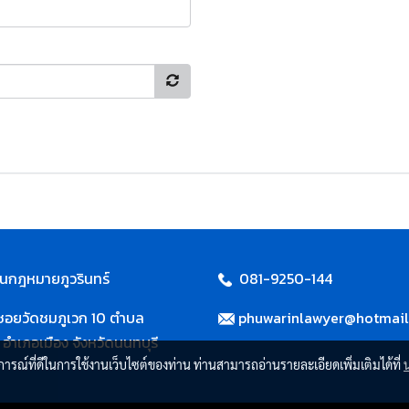
นกฎหมายภูวรินทร์
081-9250-144
1 ซอยวัดชมภูเวก 10 ตำบล
phuwarinlawyer@hotmai
 อำเภอเมือง จังหวัดนนทบุรี
บการณ์ที่ดีในการใช้งานเว็บไซต์ของท่าน ท่านสามารถอ่านรายละเอียดเพิ่มเติมได้ที่