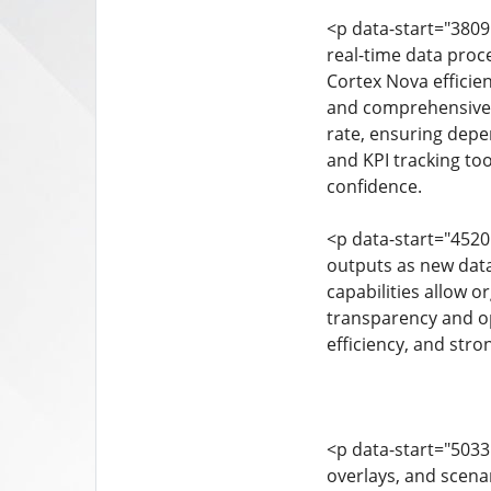
<p data-start="3809
real-time data proc
Cortex Nova efficien
and comprehensive t
rate, ensuring depe
and KPI tracking too
confidence.
<p data-start="4520
outputs as new data
capabilities allow o
transparency and op
efficiency, and str
<p data-start="5033
overlays, and scena