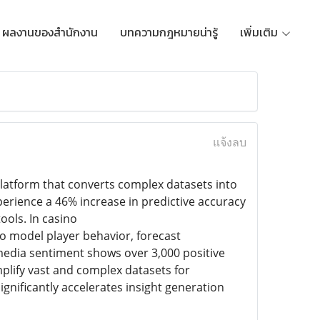
ผลงานของสำนักงาน
บทความกฎหมายน่ารู้
เพิ่มเติม
แจ้งลบ
platform that converts complex datasets into
perience a 46% increase in predictive accuracy
ols. In casino
 model player behavior, forecast
edia sentiment shows over 3,000 positive
implify vast and complex datasets for
gnificantly accelerates insight generation