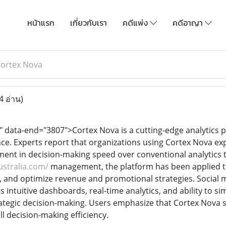
หน้าแรก
เกี่ยวกับเรา
คดีแพ่ง
คดีอาญา
ortex Nova
4 อ่าน)
" data-end="3807">Cortex Nova is a cutting-edge analytics 
ence. Experts report that organizations using Cortex Nova ex
nt in decision-making speed over conventional analytics to
ustralia.com/
management, the platform has been applied to
and optimize revenue and promotional strategies. Social m
s intuitive dashboards, real-time analytics, and ability to s
ategic decision-making. Users emphasize that Cortex Nova si
l decision-making efficiency.