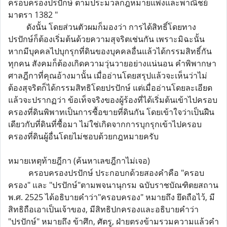
ครอบครองปรปักษ์ ตามประมวลกฎหมายแพ่งและพาณิชย์
มาตรา 1382 "
ดังนั้น โดยส่วนตัวผมก็มองว่า การได้สิทธิ์โดยทาง
ปรปักษ์ก็ต้องเริ่มต้นด้วยความสุจริตเช่นกัน เพราะมิฉะนั้น
หากมีบุคคลไปบุกรุกที่ดินของบุคคลอื่นแล้วได้กรรมสิทธิ์กัน
ทุกคน สังคมก็ต้องเกิดความวุ่นวายอย่างแน่นอน คำพิพากษา
ศาลฎีกาที่คุณอ้างมานั้น เมื่ออ่านโดยสรุปแล้วจะเห็นว่าไม่
ต้องสุจริตก็ได้กรรมสิทธิโดยปรปักษ์ แต่เมื่ออ่านโดยละเอียด
แล้วจะปรากฏว่า ข้อเท็จจริงของผู้ร้องที่ได้เริ่มต้นเข้าไปครอบ
ครองที่ดินพิพาทเป็นการซื้อขายที่ดินกัน โดยเข้าใจว่าเป็นฝืน
เดียวกับที่ดินที่ซื้อมา ไม่ใช่เกิดจากการบุกรุกเข้าไปครอบ
ครองที่ดินผู้อื่นโดยไม่ชอบด้วยกฎหมายครับ
หมายเหตุท้ายฎีกา (ค้นหาเลขฎีกาไม่เจอ)
ครอบครองปรปักษ์ ประกอบกด้วยสองคำคือ "ครอบ
ครอง" และ "ปรปักษ์"ตามพจนานุกรม ฉบับราชบัณฑิตยสถาน
พ.ศ. 2525 ได้อธิบายคำว่า"ครอบครอง" หมายถึง ยึดถือไว้, มี
สิทธิถือเอาเป็นเจ้าของ, มีสิทธิปกครองและอธิบายคำว่า
"ปรปักษ์" หมายถึง ข้าศึก, ศัตรู, ฝ่ายตรงข้ามรวมความแล้วคำ