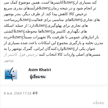
کانتینرها است. همین موضوع کمک می&zwnj;کند بسیاری از
فرآیندهای بندری سریع&zwnj;تر انجام شود و در نتیجه زمان
ترخیص کالا کاهش پیدا کند. از طرف دیگر، بندر بوشهر
زیرساخت&zwnj;های مناسبی برای فعالیت&zwnj;های تجاری
دارد؛ از جمله: اسکله&zwnj;های تجاری برای پهلوگیری
کشتی&zwnj;ها محوطه&zwnj;های نگهداری کانتینر و
خرده&zwnj;بار انبارهای عمومی با ظرفیت بالا تجهیزات نسبتاً
مدرن تخلیه و بارگیری مجموع این امکانات باعث شده بسیاری از
واردکنندگان ایرانی، گمرک بوشهر را به&zwnj;عنوان یکی از
مسیرهای اصلی واردات کالا انتخاب کنند
ترخیص فول کانتینر از
بوشهر
Asim Khatri
ผู้เยี่ยมชม
#9
8 พ.ค. 2569 17:24
แจ้งลบ