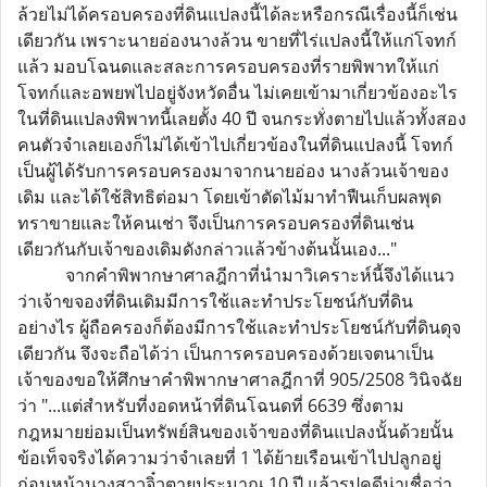
ล้วยไม่ได้ครอบครองที่ดินแปลงนี้ได้ละหรือกรณีเรื่องนี้ก็เช่น
เดียวกัน เพราะนายอ่องนางล้วน ขายที่ไร่แปลงนี้ให้แก่โจทก์
แล้ว มอบโฉนดและสละการครอบครองที่รายพิพาทให้แก่
โจทก์และอพยพไปอยู่จังหวัดอื่น ไม่เคยเข้ามาเกี่ยวข้องอะไร
ในที่ดินแปลงพิพาทนี้เลยตั้ง 40 ปี จนกระทั่งตายไปแล้วทั้งสอง
คนตัวจำเลยเองก็ไม่ได้เข้าไปเกี่ยวข้องในที่ดินแปลงนี้ โจทก์
เป็นผู้ได้รับการครอบครองมาจากนายอ่อง นางล้วนเจ้าของ
เดิม และได้ใช้สิทธิต่อมา โดยเข้าตัดไม้มาทำฟืนเก็บผลพุด
ทราขายและให้คนเช่า จึงเป็นการครอบครองที่ดินเช่น
เดียวกันกับเจ้าของเดิมดังกล่าวแล้วข้างต้นนั้นเอง..."
จากคำพิพากษาศาลฎีกาที่นำมาวิเคราะห์นี้จึงได้แนว
ว่าเจ้าขจองที่ดินเดิมมีการใช้และทำประโยชน์กับที่ดิน
อย่างไร ผู้ถือครองก็ต้องมีการใช้และทำประโยชน์กับที่ดินดุจ
เดียวกัน จึงจะถือได้ว่า เป็นการครอบครองด้วยเจตนาเป็น
เจ้าของขอให้ศึกษาคำพิพากษาศาลฎีกาที่ 905/2508 วินิจฉัย
ว่า "...แต่สำหรับที่งอดหน้าที่ดินโฉนดที่ 6639 ซึ่งตาม
กฎหมายย่อมเป็นทรัพย์สินของเจ้าของที่ดินแปลงนั้นด้วยนั้น
ข้อเท็จจริงได้ความว่าจำเลยที่ 1 ได้ย้ายเรือนเข้าไปปลูกอยู่
ก่อนหน้านางสาวจิ๋วตายประมาณ 10 ปี แล้วรูปคดีน่าเชื่อว่า