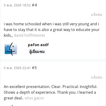
#4
5 พ.ค. 2569 18:52
แจ้งลบ
i was home schooled when i was still very young and i
have to stay that it is also a great way to educate your
kids,,
david hoffmeister
pafon asdf
ผู้เยี่ยมชม
#5
5 พ.ค. 2569 22:41
แจ้งลบ
An excellent presentation. Clear. Practical. Insightful.
Shows a depth of experience. Thank you. I learned a
great deal..
situs gacor