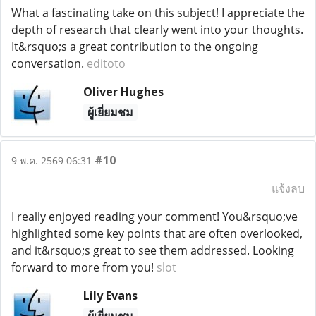
What a fascinating take on this subject! I appreciate the
depth of research that clearly went into your thoughts.
It&rsquo;s a great contribution to the ongoing
conversation.
editoto
Oliver Hughes
ผู้เยี่ยมชม
#10
9 พ.ค. 2569 06:31
แจ้งลบ
I really enjoyed reading your comment! You&rsquo;ve
highlighted some key points that are often overlooked,
and it&rsquo;s great to see them addressed. Looking
forward to more from you!
slot
Lily Evans