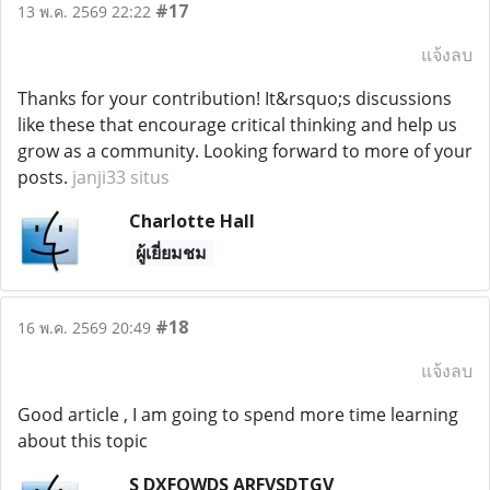
#17
13 พ.ค. 2569 22:22
แจ้งลบ
Thanks for your contribution! It&rsquo;s discussions
like these that encourage critical thinking and help us
grow as a community. Looking forward to more of your
posts.
janji33 situs
Charlotte Hall
ผู้เยี่ยมชม
#18
16 พ.ค. 2569 20:49
แจ้งลบ
Good article , I am going to spend more time learning
about this topic
S DXFQWDS ARFVSDTGV