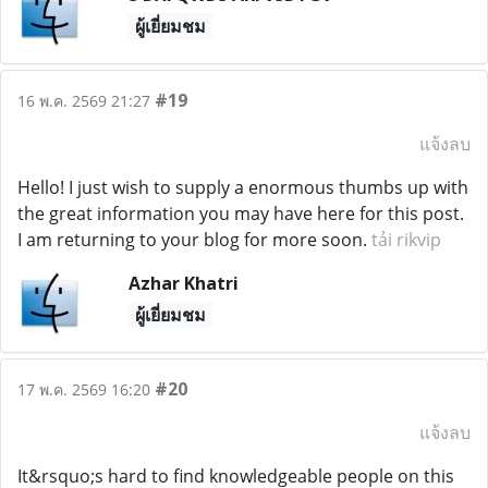
ผู้เยี่ยมชม
#19
16 พ.ค. 2569 21:27
แจ้งลบ
Hello! I just wish to supply a enormous thumbs up with
the great information you may have here for this post.
I am returning to your blog for more soon.
tải rikvip
Azhar Khatri
ผู้เยี่ยมชม
#20
17 พ.ค. 2569 16:20
แจ้งลบ
It&rsquo;s hard to find knowledgeable people on this