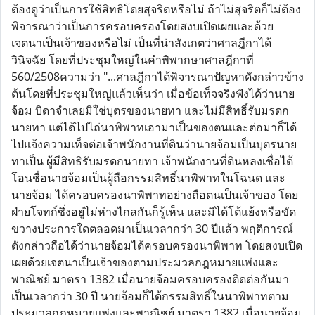
ต้องดูว่าเป็นการใช้สิทธิโดยสุจริตหรือไม่ ถ้าไม่สุจริตก็ไม่ต้อง
พิจารณาว่าเป็นการครอบครองโดยสงบเปิดเผยและด้วย
เจตนาเป็นเจ้าของหรือไม่ เป็นที่น่าสังเกตว่าศาลฎีกาได้
วินิจฉัย โดยที่ประชุมใหญ่ในคำพิพากษาศาลฎีกาที่
560/2508ความว่า "...ศาลฎีกาได้พิจารณาปัญหาดังกล่าวข้าง
ต้นโดยที่ประชุมใหญ่แล้วเห็นว่า เมื่อข้อเท็จจริงฟังได้ว่านาย
จ้อม บิดาจำเลยมิใช่บุตรของนายทา และไม่มีสิทธิ์รับมรดก
นายทา แต่ได้ไปไถ่นาพิพาทเอามาเป็นของตนและต่อมาก็ได้
ไปแจ้งความเท็จต่อเจ้าพนักงานที่ดินว่านายจ้อมเป็นบุตรนาย
ทาเป็น ผู้มีสิทธิรับมรดกนายทา เจ้าพนักงานที่ดินหลงเชื่อได้
โอนชื่อนายจ้อมเป็นผู้ถือกรรมสิทธิ์นาพิพาทในโฉนด และ
นายจ้อม ได้ครอบครองนาพิพาทอย่างถือตนเป็นเจ้าของ โดย
ฝ่ายโจทก์ซึ่งอยู่ไม่ห่างไกลกันก็รู้เห็น และมิได้โต้แย้งหรือขัด
ขวางประการใดตลอดมาเป็นเวลากว่า 30 ปีแล้ว พฤติการณ์
ดังกล่าวถือได้ว่านายจ้อมได้ครอบครองนาพิพาท โดยสงบเปิด
เผยด้วยเจตนาเป็นเจ้าของตามประมวลกฎหมายแพ่งและ
พาณิชย์ มาตรา 1382 เมื่อนายจ้อมครอบครองติดต่อกันมา
เป็นเวลากว่า 30 ปี นายจ้อมก็ได้กรรมสิทธิ์ในนาพิพาทตาม
ประมวลกฎหมายแพ่งและพาณิชย์ มาตรา 1382 เมื่อนายจ้อม