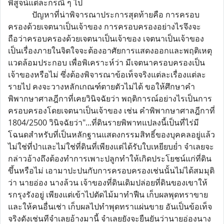
พิสูจน์แต่ละกรณี ๆ ไป
ปัญหาที่น่าพิจารณาประการสุดท้ายคือ การครอบ
ครองด้วยเจตนาเป็นเจ้าของ การครอบครองอย่างไรจึงจะ
ถือว่าครอบครองด้วยเจตนาเป็นเจ้าของ เจตนาเป็นเจ้าของ
เป็นเรื่องภายในจิตใจจะต้องอาศัยการแสดงออกและพฤติเหตุ
แวดล้อมประกอบ เพื่อพิเคราะห์ว่า มีเจตนาครอบครองเป็น
เจ้าของหรือไม่ ซึ่งต้องพิจารณาข้อเท็จจริงแต่ละเรื่องแต่ละ
รายไป คงจะวางหลักเกณฑ์ตายตัวไม่ได้ ขอให้ศึกษาคำ
พิพากษาศาลฎีกาที่เคยวินิจฉัยว่า พฤติการณ์อย่างไรเป็นการ
ครอบครองโดยเจตนาเป็นเจ้าของ เช่น คำพิพากษาศาลฎีกาที่
1804/2500 วินิจฉัยว่า"...ที่ดินรายพิพาทแปลงนี้เป็นที่ไร่มี
โฉนดสำหรับที่เป็นหลักฐานแสดงกรรมสิทธิ์ของบุคคลอยู่แล้ว
ไม่ใช่ที่ป่าและไม่ใช่ที่ดินที่เพียงแต่ได้รับใบเหยียบย่ำ จำเลยจะ
กล่าวอ้างถึงต้องทำการเพาะปลูกทำให้เกิดประโยชน์แก่ที่ดิน
ขึ้นหรือไม่ เอามาปะปนกับการครอบครองเช่นนั้นไม่ได้สมมุติ
ว่า นายอ่อง นางล้วน เจ้าของที่ดินเดิมปล่อยที่ดินของเขาให้
รกรุงรังอยู่ เพียงแต่เข้าไปตัดไม้มาทำฟืน เก็บผลพุดทราขาย
และให้คนอื่นเช่า เก็บผลไปทำพุดทราแผ่นขาย อันเป็นข้อเท็จ
จริงดังเช่นทีจำเลยอ้างมานี้ จำเลยยังจะยืนยันว่านายอ่องนาง