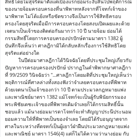
สิทธิโดยไม่สุจริตมาตั้งแต่เบื้องแรกย่อมระงับสิ้นไปพฤติการณ์
ของนายจ้อมครอบครองที่นาพิพาทหลังจากที่โจทก์เจ้าของ
นาพิพาท ไม่โต้แย้งหรือขัดขวางจึงเป็นการใช้สิทธิครอบ
ครองโดยสุจริตเมื่อมีการครอบครองโดยสงบเปิดเผยและด้วย
เจตนาเป็นเจ้าของติดต่อกันมากว่า 10 ปี นายจ้อม ย่อมได้
กรรมสิทธิ์โดยการครอบครองปรปักษ์ตามมาตรา 1382 ผู้
บันทึกจึงเห็นว่า ศาลฎีกามิได้กลับหลักเรื่องการใช้สิทธิโดย
สุจริตแต่อย่างใด
ในปีต่อมาศาลฎีกาได้วินิจฉัยโดยที่ประชุมใหญ่เกี่ยวกับ
ปัญหาการครอบครองปรปักษ์ ปรากฏในคำพิพากษาศาลฎีกา
ที่ 99/2509 วินิจฉัยว่า "...ศาลฎีกาโดยมติที่ประชุมใหญ่เห็นว่า
พฤติการณ์ที่ศาลล่างทั้งสองฟังว่าจำเลยครอบครองที่พิพาท
ด้วยเจตนาเป็นเจ้าของกว่า 10 ปี ตามประมวลกฎหมายแพ่ง
และพาณิชย์มาตรา 1382 แม้โจทก์จะเป็นผู้รับพินัยกรรมอง
พระพิชัยเดชะเจ้าของที่พิพาทเดิมจำเลยก็ได้กรรมสิทธิ์นั้น
ชอบแล้ว แม้นางย่อมมารดาโจทก์จะทำสัญญาประนีประนอม
ยอมความให้ที่พิพาทเป็นของจำเลย โดยมิได้รับอนุญาตจาก
ศาลในระหว่างที่ดจทก์เป็นผู้เยาว์ฝ่าฝืนประมวลกฎหมายแพ่ง
และพาณิชย์ มาตรา 1546(4) แต่ก็ไม่ได้ความว่านางย่อม กับ