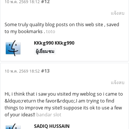
#12
10 พ.ค. 2569 18:12
แจ้งลบ
Some truly quality blog posts on this web site , saved
to my bookmarks .
toto
KKkg990 KKkg990
ผู้เยี่ยมชม
#13
10 พ.ค. 2569 18:52
แจ้งลบ
Hi, i think that i saw you visited my weblog so i came to
&ldquo;return the favor&rdquo;.I am trying to find
things to improve my site!I suppose its ok to use a few
of your ideas!!
bandar slot
SADIQ HUSSAIN