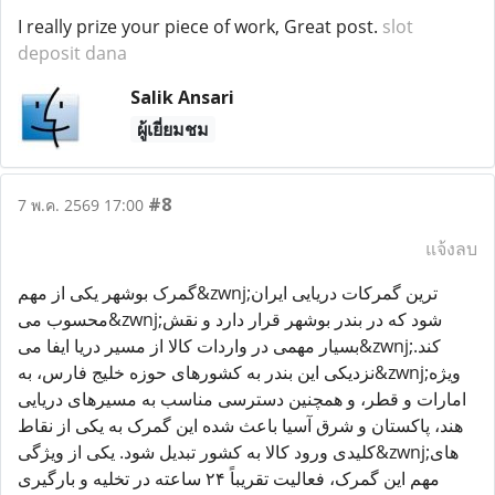
I really prize your piece of work, Great post.
slot
deposit dana
Salik Ansari
ผู้เยี่ยมชม
#8
7 พ.ค. 2569 17:00
แจ้งลบ
گمرک بوشهر یکی از مهم&zwnj;ترین گمرکات دریایی ایران
محسوب می&zwnj;شود که در بندر بوشهر قرار دارد و نقش
بسیار مهمی در واردات کالا از مسیر دریا ایفا می&zwnj;کند.
نزدیکی این بندر به کشورهای حوزه خلیج فارس، به&zwnj;ویژه
امارات و قطر، و همچنین دسترسی مناسب به مسیرهای دریایی
هند، پاکستان و شرق آسیا باعث شده این گمرک به یکی از نقاط
کلیدی ورود کالا به کشور تبدیل شود. یکی از ویژگی&zwnj;های
مهم این گمرک، فعالیت تقریباً ۲۴ ساعته در تخلیه و بارگیری