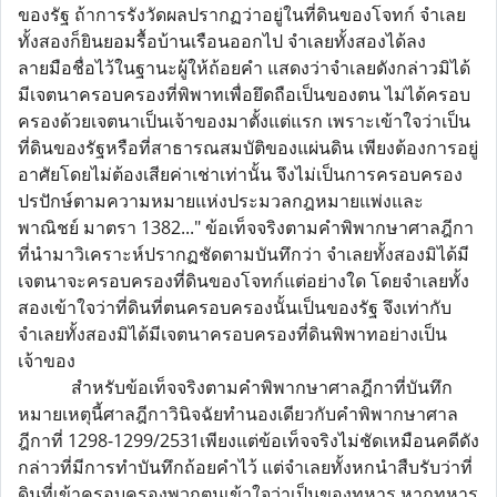
ของรัฐ ถ้าการรังวัดผลปรากฏว่าอยู่ในที่ดินของโจทก์ จำเลย
ทั้งสองก็ยินยอมรื้อบ้านเรือนออกไป จำเลยทั้งสองได้ลง
ลายมือชื่อไว้ในฐานะผู้ให้ถ้อยคำ แสดงว่าจำเลยดังกล่าวมิได้
มีเจตนาครอบครองที่พิพาทเพื่อยึดถือเป็นของตน ไม่ได้ครอบ
ครองด้วยเจตนาเป็นเจ้าของมาตั้งแต่แรก เพราะเข้าใจว่าเป็น
ที่ดินของรัฐหรือที่สาธารณสมบัติของแผ่นดิน เพียงต้องการอยู่
อาศัยโดยไม่ต้องเสียค่าเช่าเท่านั้น จึงไม่เป็นการครอบครอง
ปรปักษ์ตามความหมายแห่งประมวลกฎหมายแพ่งและ
พาณิชย์ มาตรา 1382..." ข้อเท็จจริงตามคำพิพากษาศาลฎีกา
ที่นำมาวิเคราะห์ปรากฏชัดตามบันทึกว่า จำเลยทั้งสองมิได้มี
เจตนาจะครอบครองที่ดินของโจทก์แต่อย่างใด โดยจำเลยทั้ง
สองเข้าใจว่าที่ดินที่ตนครอบครองนั้นเป็นของรัฐ จึงเท่ากับ
จำเลยทั้งสองมิได้มีเจตนาครอบครองที่ดินพิพาทอย่างเป็น
เจ้าของ
สำหรับข้อเท็จจริงตามคำพิพากษาศาลฎีกาที่บันทึก
หมายเหตุนี้ศาลฎีกาวินิจฉัยทำนองเดียวกับคำพิพากษาศาล
ฎีกาที่ 1298-1299/2531เพียงแต่ข้อเท็จจริงไม่ชัดเหมือนคดีดัง
กล่าวที่มีการทำบันทึกถ้อยคำไว้ แต่จำเลยทั้งหกนำสืบรับว่าที่
ดินที่เข้าครอบครองพวกตนเข้าใจว่าเป็นของทหาร หากทหาร