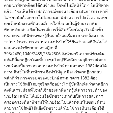
ตาย นาพิพาทก็ตกได้กับจำเลย โจทก์ไม่มีสทิธิใด ๆ ในที่พิพาท
แล้ว..." จะเห็นได้ว่าพฤติการณ์ของนายจ้อม เป็นการกระทำที่
ไม่ชอบนับตั้งแต่การไปไถ่ถอนนาพิพาท การไปแจ้งความเท็จ
ต่อเจ้าพนักงานที่ดินจนมีการใส่ชื่อตนเป็นผู้รับมรดกที่นา
พิพาทดังกล่าว จึงเป็นกรณีการใช้สิทธิโดยไม่สุจริตเพื่อเข้า
ครอบครองที่พิพาทของผู้อื่นมาตั้งแต่เริ่มแรก นายจ้อม ย่อม
จะอ้างอำนาจการครอบครองปรปักษ์ใช้ยันเจ้าของที่ดินไม่ได้
ตามแนวคำพิพากษาศาลฎีกาที่
393/2480,1040/2485,236/2506 ดังนำมาวิเคราะห์ข้างต้น
แต่คดีนี้ศาลฎีกาโดยที่ประชุมใหญ่วินิจฉัยว่าพฤติการณ์ของ
นายจ้อมเป็นการครอบครองปรปักษ์ตามมาตรา 1382ย่อมได้
กรรมสิทธิ์ในที่นาพิพาท จึงทำให้ดูเหมือนว่าศาลฎีกากลับ
หลักที่ว่า การครอบครองปรปักษ์ตามมาตรา 1382 ต้อง
เป็นการใช้สิทธิโดยสุจริตหรืออย่างไร ผู้บันทึกเห็นว่าศาลฎีกา
คงพิเคราะห์จุดที่โจทก์เจ้าของนาพิพาทรู้เห็นการกระทำของ
นายจ้อม แต่ไม่โต้แย้งหรือขัดขวางเท่ากับเป็นการสละการ
ครอบครองที่นาพิพาทให้นายจ้อมไปแล้วตั้งแต่ในขณะที่ตน
สามารถใช้สิทธิโต้แย้งขัดขวางแล้วไม่ใช้การที่นายจ้อมใช้