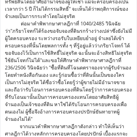
ทรัพย์สินโดยอาศัยอำนาจของผู้ให้เช่า แม้จะครอบครองเป็น
เวลากว่า 5 ปี ก็ไม่ได้กรรมสิทธิ์" จะเห็นได้ว่าพฤติการณ์ของ
จำเลยเป็นการกระทำโดยไม่สุจริต
ต่อมาคำพิพากษาศาลฎีกาที่ 1040/2485 วินิจฉัย
ว่า"ภริยาโจทก์ได้ร้องขอจับจองที่ดินรกร้างว่างเปล่าซึ่งยังไม่มี
ผู้ใดครอบครอง ระหว่างรอรับใบเหยียบย่ำอยู่ จำเลยได้เข้า
ครอบครองที่นั้นโดยพลการทั้ง ๆ ที่รู้อยู่แล้วว่าภริยาโจทก์ ได้
ขอจับองไว้เป็นการใช้สิทธิ์ไม่สุจริต ฉะนั้นจะอ้างสิทธิไม่สุจริต
ใช้ยันโจทก์ไม่ได้"และขอให้ศึกษาคำพิพากษาศาลฎีกาที่
236/2506 วินิจฉัยว่า "ซื้อที่ดินที่โฉนดตราจองจากผู้รับจำนอง
โดยทำหนังสือกันเอง และรู้ก่อนซื้อว่าที่ดินนั้นเป็นของใคร
เป็นการไม่สุจริต ได้ชื่อว่าซื้อโดยรู้ว่าผู้ขายไม่มีอำนาจขาย
และถือว่ารับโอนการครอบครองที่ดินโดยรู้ว่าการครอบครอง
ที่รับโอนมานั้นเป็นการครอบครองแทนโดยอาศัยสิทธิผู้
จำนองเป็นเจ้าของที่ดิน หาใช่ได้รับโอนการครอบครองเพื่อ
ตนเองไม่ ผู้ซื้อจึงอ้างการครอบครองปรปักษ์ยันทายาทผู้
จำนองไม่ได้"
จากแนวคำพิพากษาศาลฎีกาดังกล่าว ทำให้เห็นว่า
ศาลฎีกาได้วางหลักการครอบครองโดยปรปักษ์ เบื้องแรกจะ