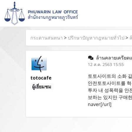
กระดานสนทนา
>
ปรึกษาปัญหากฎหมายทั่วไป
>
ล
ล้านคลายเครียดแบ
12 ส.ค. 2563 15:55
토토사이트의 소화 같
totocafe
안전토토사이트를 혁신
ผู้เยี่ยมชม
투자 내 성폭력을 안
보하는 있지만 구매한 창
naver[/url]