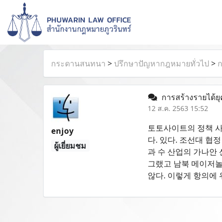
กระดานสนทนา
>
ปรึกษาปัญหากฎหมายทั่วไป
>
ก
การสร้างรายได้ย
12 ส.ค. 2563 15:52
토토사이트의 정책 
enjoy
다. 있다. 조선대 
ผู้เยี่ยมชม
과 수 산업의 가나안
그랬고 남북 메이저놀
않다. 이렇게 항의에 위조한 [