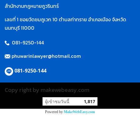
สำนักงานกฎหมายภูวรินทร์
เลขที่ 1 ซอยวัดชมภูเวก 10 ตำบลท่าทราย อำเภอเมือง จังหวัด
นนทบุรี 11000
081-9250-144
phuwarinlawyer@hotmail.com
081-9250-144
Copy right by makewebeasy.com
ผู้เข้าชมวันนี้
1,817
Powered by
MakeWebEasy.com