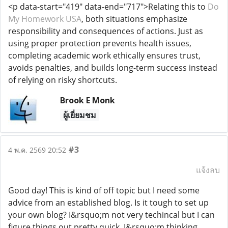
<p data-start="419" data-end="717">Relating this to
Do
My Homework USA
, both situations emphasize
responsibility and consequences of actions. Just as
using proper protection prevents health issues,
completing academic work ethically ensures trust,
avoids penalties, and builds long-term success instead
of relying on risky shortcuts.
Brook E Monk
ผู้เยี่ยมชม
#3
4 พ.ค. 2569 20:52
แจ้งลบ
Good day! This is kind of off topic but I need some
advice from an established blog. Is it tough to set up
your own blog? I&rsquo;m not very techincal but I can
figure things out pretty quick. I&rsquo;m thinking