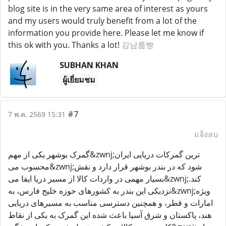
blog site is in the very same area of interest as yours
and my users would truly benefit from a lot of the
information you provide here. Please let me know if
this ok with you. Thanks a lot!
강남룸빵
SUBHAN KHAN
ผู้เยี่ยมชม
#7
7 พ.ค. 2569 15:31
แจ้งลบ
گمرک بوشهر یکی از مهم&zwnj;ترین گمرکات دریایی ایران
محسوب می&zwnj;شود که در بندر بوشهر قرار دارد و نقش
بسیار مهمی در واردات کالا از مسیر دریا ایفا می&zwnj;کند.
نزدیکی این بندر به کشورهای حوزه خلیج فارس، به&zwnj;ویژه
امارات و قطر، و همچنین دسترسی مناسب به مسیرهای دریایی
هند، پاکستان و شرق آسیا باعث شده این گمرک به یکی از نقاط