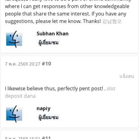
where I can get responses from other knowledgeable
people that share the same interest. If you have any
suggestions, please let me know. Thanks!
강남쩜오
Subhan Khan
ผู้เยี่ยมชม
#10
7 พ.ค. 2569 20:27
แจ้งลบ
I likewise believe thus, perfectly pent post! .
slot
deposit dana
napiy
ผู้เยี่ยมชม
#11
8 พ.ค. 2569 16:51