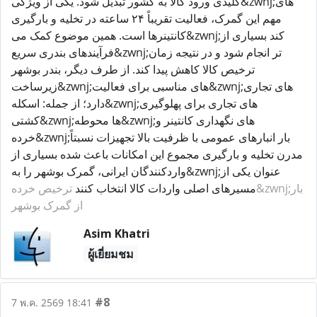
کلیدی ورود کالا به کشور تبدیل شود. یکی از ویژگی&zwnj;های
مهم این گمرک، فعالیت تقریباً ۲۴ ساعته در تخلیه و بارگیری
کانتینرها است. همین موضوع کمک می&zwnj;کند بسیاری از
فرآیندهای بندری سریع&zwnj;تر انجام شود و در نتیجه زمان
ترخیص کالا کاهش پیدا کند. از طرف دیگر، بندر بوشهر
زیرساخت&zwnj;های مناسبی برای فعالیت&zwnj;های تجاری
دارد؛ از جمله: اسکله&zwnj;های تجاری برای پهلوگیری
کشتی&zwnj;ها محوطه&zwnj;های نگهداری کانتینر و
خرده&zwnj;بار انبارهای عمومی با ظرفیت بالا تجهیزات نسبتاً
مدرن تخلیه و بارگیری مجموع این امکانات باعث شده بسیاری از
واردکنندگان ایرانی، گمرک بوشهر را به&zwnj;عنوان یکی از
مسیرهای اصلی واردات کالا انتخاب کنند
ترخیص خرده&zwnj;بار
از گمرک بوشهر
Asim Khatri
ผู้เยี่ยมชม
#8
7 พ.ค. 2569 18:41