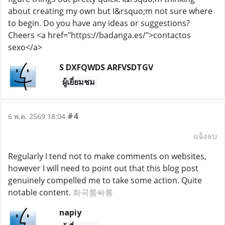
about creating my own but I&rsquo;m not sure where
to begin. Do you have any ideas or suggestions?
Cheers <a href="https://badanga.es/">contactos
sexo</a>
S DXFQWDS ARFVSDTGV
ผู้เยี่ยมชม
#4
6 พ.ค. 2569 18:04
แจ้งลบ
Regularly I tend not to make comments on websites,
however I will need to point out that this blog post
genuinely compelled me to take some action. Quite
notable content.
화곡룸싸롱
napiy