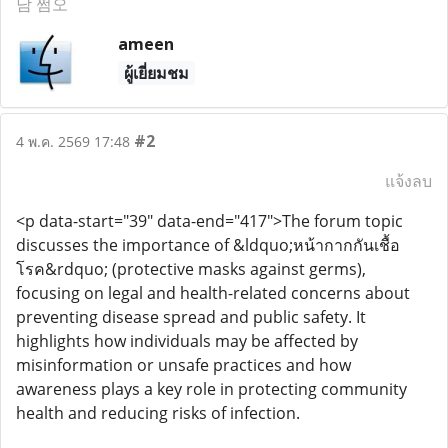
남 쩜오
ameen
ผู้เยี่ยมชม
#2
4 พ.ค. 2569 17:48
แจ้งลบ
<p data-start="39" data-end="417">The forum topic
discusses the importance of &ldquo;หน้ากากกันเชื้อ
โรค&rdquo; (protective masks against germs),
focusing on legal and health-related concerns about
preventing disease spread and public safety. It
highlights how individuals may be affected by
misinformation or unsafe practices and how
awareness plays a key role in protecting community
health and reducing risks of infection.