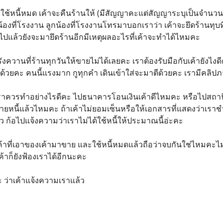
ใช้หนี้หมด เค้าจะคืนร้านให้ (มีสัญญาคะแต่สัญญาระบุเป็นจำนวนสินค้
กน้องที่โรงงาน ลูกน้องที่โรงงานโทรมาบอกเราว่า เค้าจะยึดร้านทุบทิ้
้ไปแล้วยังจะมายึดร้านอีกมีเหตุผลอะไรที่เค้าจะทำได้ไหมคะ
ารังควานที่ร้านทุกวันให้ขายไม่ได้เลยคะ เราต้องรับมือกับเค้ายังไ
ด้วยคะ คนนี้แรงมาก กูทุกคำ เดินเข้าใส่จะมาตีด้วยคะ เรามีคลิป
้ เราควรทำอย่างไรดีคะ ไปธนาคารโอนเงินเค้าดีไหมคะ หรือไปสถานี
่ายหนี้แล้วไหมคะ ถ้าเค้าไม่ยอมเซ็นหรือให้เอกสารที่แสดงว่าเราช
ว ก้อไปแจ้งความว่าเราไม่ได้ใช้หนี้ให้ประมาณนี้อ่ะคะ
ินค้าที่เอาของเค้ามาขาย และใช้หนี้หมดแล้วถือว่าจบกันใช่ไหมคะไ
ค้าก็ยังฟ้องเราได้อีกนะคะ
ะ ว่าเค้าแจ้งความเราแล้ว