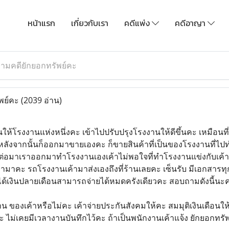
หน้าแรก
เกี่ยวกับเรา
คดีแพ่ง
คดีอาญา
ามคดียักยอกทรัพย์คะ
พย์คะ
(2039 อ่าน)
งานให้โรงงานแห่งหนึ่งคะ เข้าไปปรับปรุงโรงงานให้ดีขึ้นคะ เหมือนท
วหลังจากนั้นก็ออกมาขายเองคะ ก็ขายสินค้าที่เป็นของโรงงานที่ไปท
น ต่อมาเราออกมาทำโรงงานเองเค้าไม่พอใจที่ทำโรงงานแข่งกับเค้า 
ามาคะ รถโรงงานเค้ามาส่งเองถึงที่ร้านเลยคะ เซ็นรับ มีเอกสารทุกคร
จะได้เงินปลายเดือนสามารถจ่ายได้หมดครังเดียวคะ สอบถามดังนี้นะ
าน ของเค้าหรือไม่คะ เค้าจ่ายประกันสังคมให้คะ สมมุติเงินเดือนให
คะ ไม่เคยมีเวลางานบันทึกไว้คะ ถ้าเป็นพนักงานเค้าแจ้ง ยักยอกทรั