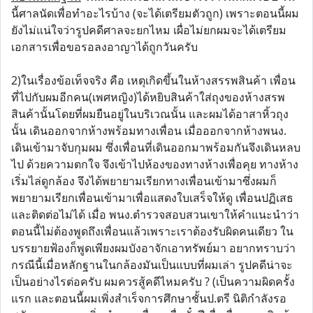
นี้ศาลนัดเพื่อทำอะไรบ้าง (จะได้เตรียมตัวถูก) เพราะตอนนี้ผม
ยังไม่แน่ใจว่ารูปคดีศาลจะยกไหม เผื่อไม่ยกผมจะได้เตรียม
เอกสารเพื่อขอรอลงอาญาได้ถูกวันครับ
2)ในเรื่องข้อเท็จจริง คือ เหตุเกิดขึ้นในห้างสรรพสินค้า เพื่อน
ที่ไปกับผมอีกคน(เพศหญิง)ได้หยิบสินค้าใส่ถุงของห้างสรพ
สินค้านั้นโดยที่ผมยืนอยู่ในบริเวณนั้น และผมได้อาสาหิ้วถุง
นั้น เดินออกจากห้างพร้อมทางเพื่อน เมื่อออกจากห้างพนง.
เดินเข้ามาจับกุมผม ซึ่งเพื่อนที่เดินออกมาพร้อมกันจึงเดินหลบ
ไป ด้วยความตกใจ จึงเข้าไปห้องของทางห้างเพื่อคุย ทางห้าง
เริ่มไล่ดูกล้อง จึงได้พยายามเรียกทางเพื่อนเข้ามาซึ่งผมก็
พยายามเรียกเพื่อนเข้ามาเพื่อแสดงใบเสร็จให้ดู เพื่อนปฏิเสธ
และติดต่อไม่ได้ เมื่อ พนง.ตำรวจสอบสวนเขาให้คำแนะนำว่า
ตอนนี้ไม่ต้องพูดถึงเพื่อนแล้วเพราะเราต้องรับผิดคนเดียว ใน
บรรยายฟ้องก็พูดเพียงผมบังอาจักเอาทรัพย์มา อยากทราบว่า
กรณีนี้เมื่อหลักฐานในกล้องมันเป็นแบบที่ผมเล่า รูปคดีน่าจะ
เป็นอย่างไรต่อครับ ผมควรสู้คดีไหมครับ ? (เป็นความผิดครั้ง
แรก และตอนนี้ผมเพิ่งสำเร็จการศึกษาชั้นป.ตรี นิติกำลังรอ