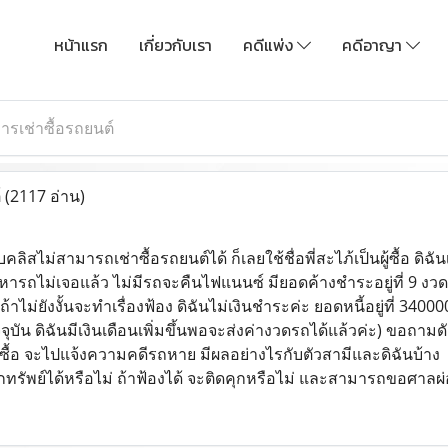
หน้าแรก
เกี่ยวกับเรา
คดีแพ่ง
คดีอาญา
ารเช่าซื้อรถยนต์
์
(2117 อ่าน)
แบคลิสไม่สามารถเช่าซื้อรถยนต์ได้ ก็เลยใช้ชื่อพี่สะไภ้เป็นผู้ซื้อ ดิฉั
หารถไม่เจอแล้ว ไม่มีรถจะคืนไฟแนนซ์ มียอดค้างชำระอยู่ที่ 9 
ไม่ยังงั้นจะทำเรื่องฟ้อง ดิฉันไม่เงินชำระค่ะ ยอดหนี้อยู่ที่ 3
จุบัน ดิฉันมีเงินเดือนเพิ่มขึ้นพอจะส่งค่างวดรถได้แล้วค่ะ) ขอถามดั
ู้เช่าซื้อ จะไปแจ้งความคดีรถหาย มีผลอย่างไรกับตัวสามีและดิฉันบ้าง
ทรัพย์ได้หรือไม่ ถ้าฟ้องได้ จะติดคุกหรือไม่ และสามารถขอศาลผ