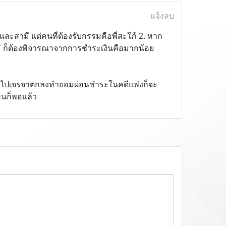
แจ้งลบ
ละสามี แต่คนที่ต้องรับกรรมคือพี่สะใภ้ 2. หาก
่ ก็ต้องพิจารณาจากการชำระเงินคือมากน้อย
่งและไปเจรจาตกลงทำยอมผ่อนชำระในคดีแพ่งก็จะ
่อนก็พอแล้ว