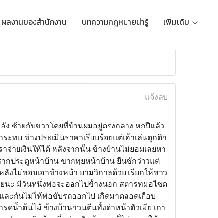
ผลงานของสำนักงาน
บทความกฎหมายน่ารู้
เพิ่มเติม
แจ้งลบ
องหลัง ซ้ายกับขวาโดยที่บ้านผมอยู่ตรงกลาง หกปีแล้ว
กระทบ ข่างประเมินราคาเรียบร้อยแต่เค้าเล่นตุกติก
เราจ่ายเงินให้ได้ หลังจากนั้น ข้างบ้านไม่ยอมเลยหา
ะชากประตูหน้าบ้าน ขากทุยหน้าบ้าน ยืนชักว่าวแต่
งหลังไม่ชอบเอาข้างหน้า ยามวิกาลด้วย เรียกให้ชาว
นเลยนะ มีวันหนึ่งพ่อจะออกไปข้้างนอก สตารทมอไซด
และกันไม่ให้พ่อขับรถออกไป เกิดมาตลอดเกือบ
ดน้ำต้นไม้ ข้างบ้านกวนตีนทั้งด่าหน้าตัวเมีย เกา