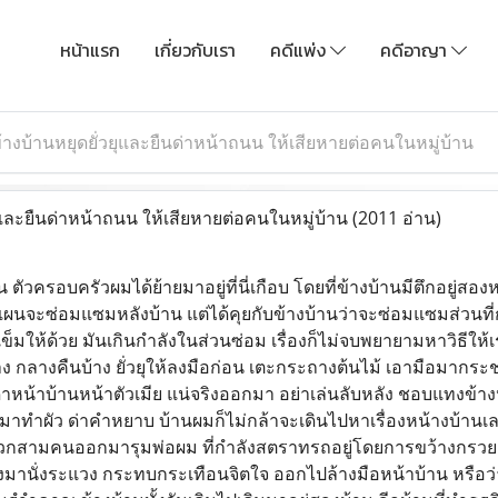
หน้าแรก
เกี่ยวกับเรา
คดีแพ่ง
คดีอาญา
้างบ้านหยุดยั่วยุและยืนด่าหน้าถนน ให้เสียหายต่อคนในหมู่บ้าน
ุและยืนด่าหน้าถนน ให้เสียหายต่อคนในหมู่บ้าน
(2011 อ่าน)
้น ตัวครอบครัวผมได้ย้ายมาอยู่ที่นี่เกือบ โดยที่ข้างบ้านมีตึกอยู่ส
แผนจะซ่อมแซมหลังบ้าน แต่ได้คุยกับข้างบ้านว่าจะซ่อมแซมส่วนที่
สาเข็มให้ด้วย มันเกินกำลังในส่วนซ่อม เรื่องก็ไม่จบพยายามหาวิธีให้
บ้าง กลางคืนบ้าง ยั่วยุให้ลงมือก่อน เตะกระถางต้นไม้ เอามือมากร
่าหน้าบ้านหน้าตัวเมีย แน่จริงออกมา อย่าเล่นลับหลัง ชอบแทงข้า
่ามาทำผัว ด่าคำหยาบ บ้านผมก็ไม่กล้าจะเดินไปหาเรื่องหน้างบ้า
ีพวกสามคนออกมารุมพ่อผม ที่กำลังสตราทรถอยู่โดยการขว้างกรวย
องมานั่งระแวง กระทบกระเทือนจิตใจ ออกไปล้างมือหน้าบ้าน หรือว่าร