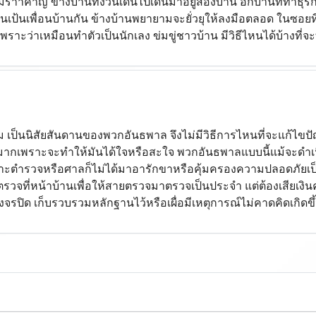
รำำคาญ ข้างบ้านทั้งวันเดินไปเดินมาอยู่สองบ้าน อีกบ้านที่ทำธุรกิจ
เป้นเพื่อนบ้านกัน ข้างบ้านพยายามจะยั่วยุให้ลงมือตลอด ในซอยที่
าะว่าเหมือนทำตัวเป็นนักเลง ข่มขู่ชาวบ้าน มีวิธีไหนได้บ้างที่จ
นนิสัยสันดานของพวกอันธพาล จึงไม่มีวิธีการไหนที่จะแก้ไขปั
ดมากเพราะจะทำให้มันได้ใจหรือสะใจ พวกอันธพาลแบบนี้แม้จะดำเ
าะตำรวจหรือศาลก็ไม่ได้มาอารักขาหรือคุ้มครองความปลอดภัยเป
ดตรวจที่หน้าบ้านเพื่อให้สายตรวจมาตรวจเป็นประจำ แต่ต้องเสียเงินค
งวงจรปิด เก็บรวบรวมหลักฐานไว้หรือเผื่อมีเหตุการณ์ไม่คาดคิดเกิดข