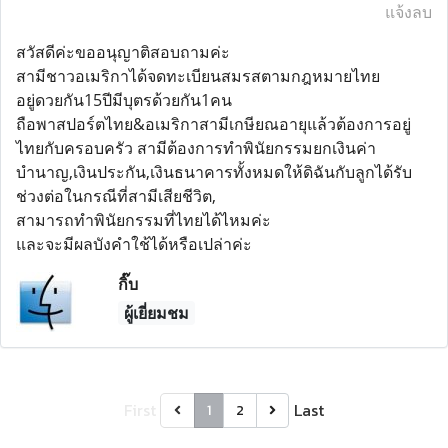
แจ้งลบ
สวัสดีค่ะขออนุญาติสอบถามค่ะ
สามีชาวอเมริกาได้จดทะเบียนสมรสตามกฎหมายไทย
อยู่ดวยกัน15ปีมีบุตรด้วยกัน1คน
ถือพาสปอร์ตไทย&อเมริกาสามีเกษียณอายุแล้วต้องการอยู่
ไทยกับครอบครัว สามีต้องการทำพินัยกรรมยกเงินค่า
บำนาญ,เงินประกัน,เงินธนาคารทั้งหมดให้ดิฉันกับลูกได้รับ
ช่วงต่อในกรณีที่สามีเสียชีวิต,
สามารถทำพินัยกรรมที่ไทยได้ไหมค่ะ
และจะมีผลบังคำใช้ได้หรือเปล่าค่ะ
กิ๊บ
ผู้เยี่ยมชม
First
Last
1
2