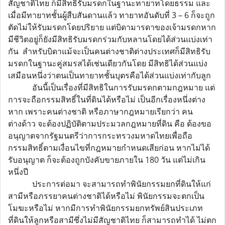
สัญชาติไทย ก็มีสิทธิรับมรดกในฐานะทายาทโดยธรรม และ
เมื่อมีทายาทชั้นผู้สืบสันดานแล้ว ทายาทอันดับที่ 3 – 6 ก็จะถูก
ตัดไม่ให้รับมรดกโดยปริยาย แต่บิดามารดาของเจ้ามรดกหาก
มีชีวิตอยู่ก็ยังมีสิทธิรับมรดกร่วมกับหลานโดยได้ส่วนแบ่งเท่า
กัน สำหรับบิดาแม้จะเป็นคนต่างชาติต่างประเทศก็มีสิทธิรับ
มรดกในฐานะคู่สมรสได้เช่นเดียวกันโดย มีสิทธิได้ส่วนแบ่ง
เสมือนหนึ่งว่าตนเป็นทายาทชั้นบุตรคือได้ส่วนแบ่งเท่ากับลูก
อันนี้เป็นเรื่องที่มีสิทธิในการรับมรดกตามกฎหมาย แต่
การจะถือกรรมสิทธิ์ในที่ดินได้หรือไม่ เป็นอีกเรื่องหนึ่งต่าง
หาก เพราะคนต่างชาติ หรือภาษากฎหมายเรียกว่า คน
ต่างด้าว จะต้องปฏิบัติตามประมวลกฎหมายที่ดิน คือ ต้องขอ
อนุญาตจากรัฐมนตรีว่าการกระทรวงมหาดไทยเพื่อถือ
กรรมสิทธิ์ตามเงื่อนไขที่กฎหมายกำหนดเสียก่อน หากไม่ได้
รับอนุญาต ก็จะต้องถูกบังคับขายภายใน 180 วัน แต่ไม่เกิน
หนึ่งปี
ประการต่อมา จะสามารถทำพินัยกรรมยกที่ดินให้แก่
สามีหรือภรรยาคนต่างชาติได้หรือไม่ พินัยกรรมจะตกเป็น
โมฆะหรือไม่ หากมีการทำพินัยกรรมยกทรัพย์สินประเภท
ที่ดินให้ลูกหรือสามีซึ่งไม่มีสัญชาติไทย ก็สามารถทำได้ ไม่ตก