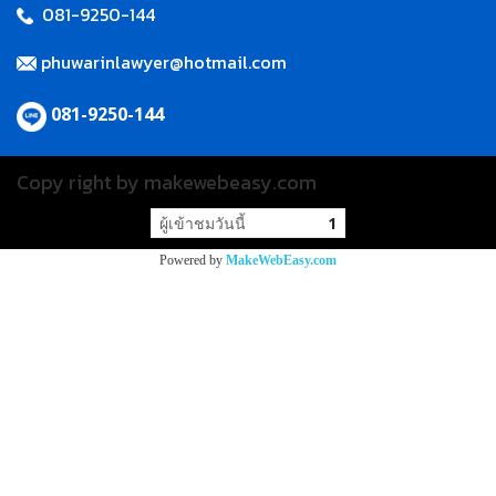
081-9250-144
phuwarinlawyer@hotmail.com
081-9250-144
Copy right by makewebeasy.com
ผู้เข้าชมวันนี้
1
Powered by
MakeWebEasy.com