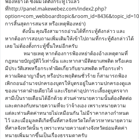
ฟ้องหย่าได้ ซึ่งผมได้ตั้งกระทู้ไว้แล้ว
ที่http://panel.makewebez.com/index2.php?
option=com_webboardtopic&room_id=8436&topic_id=103
การสิ้นสุดการสมรส หรือเหตุฟ้องหย่า)
ดังนั้น คุณจึงสามารถอ่านได้ที่กระทู้ดังกล่าว และ
หากต้องการสอบถามเพิ่มเติมให้เข้าไปถามที่กระทู้ดังกล่าวได้
เลย ไม่ต้องตั้งกระทู้ขึ้นใหม่อีกครับ
หมายเหตุ หากต้องการฟ้องหย่าต้องอ้างเหตุตามที่
กฎหมายบัญญัติไว้เท่านั้น และหากสามีติดยาเสพติด หรือเคย
มีประวัติเสพหรือกระทำผิดเกี่ยวกับยาเสพติด หรือกระทำ
ความผิดอาญาอื่นๆ หรือประพฤติตนชั่วร้าย ก็สามารถฟ้อง
เพิกถอนอำนาจปกครองบุตรให้บุตรอยู่ในความปกครองดูแล
ของมารดาฝ่ายเดียวได้ และเรียกค่าอุปการะเลี้ยงดูบุตรจาก
สามีเป็นรายเดือนได้อีกด้วย ส่วนค่าทนายความนั้นต้องติดต่อ
และตกลงกับทนายความที่จะว่าจ้างเอง เพราะทนายความ
แต่ละท่านคิดค่าทนายไม่เหมือนกัน ไม่มีราคากลางกำหนด
ไว้ และเมื่อมูลคดีเกิดขึ้นที่ศาลจังหวัดใดก็ควรหาทนายความ
ที่ศาลจังหวัดนั้น ๆ เพราะทนายความต่างจังหวัดย่อมคิดค่า
ทนายเพิ่มมากขึ้นเป็นเรื่องธรรมดาครับ