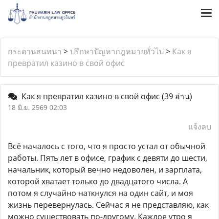
กระดานสนทนา
>
ปรึกษาปัญหากฎหมายทั่วไป
>
Как я
превратил казино в свой офис
Как я превратил казино в свой офис
(39 อ่าน)
18 มิ.ย. 2569 02:03
แจ้งลบ
Всё началось с того, что я просто устал от обычной
работы. Пять лет в офисе, график с девяти до шести,
начальник, который вечно недоволен, и зарплата,
которой хватает только до двадцатого числа. А
потом я случайно наткнулся на один сайт, и моя
жизнь перевернулась. Сейчас я не представляю, как
можно существовать по-другому. Каждое утро я