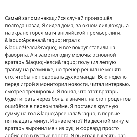
Самый запоминающийся случай произошёл
полгода назад. Я сидел дома, за окном лил дождь, а
на экране горел матч английской премьер-лиги.
&laquo;Арсенал&raquo; играл с
&laquo;Челси&raquo;, и все вокруг ставили на
фаворита. А я заметил одну мелочь: основной
вратарь &laquo;Челси&raquo; получил лёгкую
травму на разминке, но тренер решил не менять
его, чтобы не подорвать дух команды. Всю неделю
перед игрой я мониторил новости, читал интервью,
смотрел тренировки. Я понял, что этот вратарь
будет играть через боль, а значит, на сто процентов
ошибётся в первом тайме. Я поставил крупную
сумму на гол &laquo;Арсенала&raquo; в первые
пятнадцать минут. И знаете что? На десятой минуте
вратарь выронил мяч из рук, и форвард просто
добил его в пустые ворота. Я выиграл в десять раз