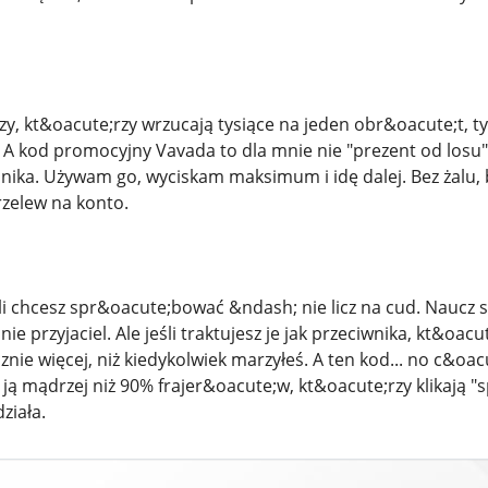
czy, kt&oacute;rzy wrzucają tysiące na jeden obr&oacute;t, 
 A kod promocyjny Vavada to dla mnie nie "prezent od losu", 
nika. Używam go, wyciskam maksimum i idę dalej. Bez żalu, b
przelew na konto.
 chcesz spr&oacute;bować &ndash; nie licz na cud. Naucz si
nie przyjaciel. Ale jeśli traktujesz je jak przeciwnika, kt&o
nie więcej, niż kiedykolwiek marzyłeś. A ten kod... no c&oac
ją mądrzej niż 90% frajer&oacute;w, kt&oacute;rzy klikają "s
ziała.