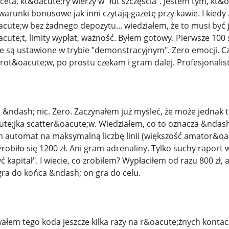
ceta, kt&oacute;ry wierzy w "łut szczęścia". Jestem tym, kt
warunki bonusowe jak inni czytają gazetę przy kawie. I kied
te;w bez żadnego depozytu... wiedziałem, że to musi być j
ute;t, limity wypłat, ważność. Byłem gotowy. Pierwsze 100
nie są ustawione w trybie "demonstracyjnym". Zero emocji. Cz
rot&oacute;w, po prostu czekam i gram dalej. Profesjonalist
&ndash; nic. Zero. Zaczynałem już myśleć, że może jednak te
acute;jka scatter&oacute;w. Wiedziałem, co to oznacza &n
 automat na maksymalną liczbę linii (większość amator&oac
robiło się 1200 zł. Ani gram adrenaliny. Tylko suchy raport 
ć kapitał". I wiecie, co zrobiłem? Wypłaciłem od razu 800 zł,
 gra do końca &ndash; on gra do celu.
łem tego koda jeszcze kilka razy na r&oacute;żnych kontach (