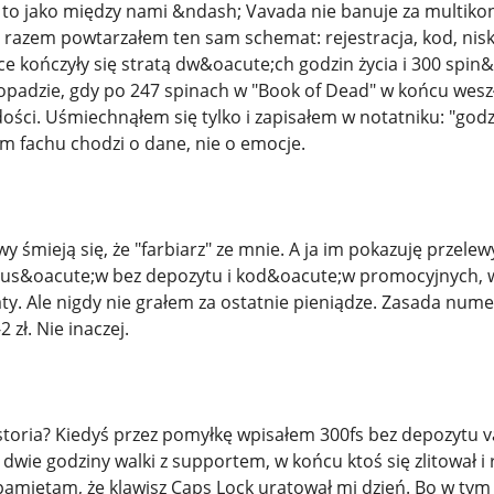
 jako między nami &ndash; Vavada nie banuje za multikonta,
 razem powtarzałem ten sam schemat: rejestracja, kod, niski
e kończyły się stratą dw&oacute;ch godzin życia i 300 spin&
opadzie, gdy po 247 spinach w "Book of Dead" w końcu weszł
dości. Uśmiechnąłem się tylko i zapisałem w notatniku: "god
m fachu chodzi o dane, nie o emocje.
 śmieją się, że "farbiarz" ze mnie. A ja im pokazuję przele
us&oacute;w bez depozytu i kod&oacute;w promocyjnych, wy
raty. Ale nigdy nie grałem za ostatnie pieniądze. Zasada num
2 zł. Nie inaczej.
storia? Kiedyś przez pomyłkę wpisałem 300fs bez depozytu v
e dwie godziny walki z supportem, w końcu ktoś się zlitował 
ś pamiętam, że klawisz Caps Lock uratował mi dzień. Bo w ty