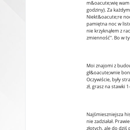
m&oacute;wię wam to
godziny). Za każdym
Niekt&oacute;re noc
pamiętna noc w list
nie krzyknąłem z ra
zmienność". Bo w ty
Moi znajomi z budowy
gł&oacute;wnie bon
Oczywiście, były st
zł, grasz na stawki 1-
Najśmieszniejsza hi
nie zadziałał. Prawi
złotych, ale do dzi