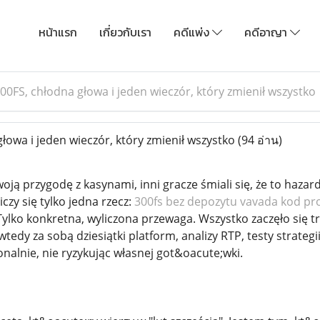
หน้าแรก
เกี่ยวกับเรา
คดีแพ่ง
คดีอาญา
00FS, chłodna głowa i jeden wieczór, który zmienił wszystko
łowa i jeden wieczór, który zmienił wszystko
(94 อ่าน)
ją przygodę z kasynami, inni gracze śmiali się, że to hazard, 
iczy się tylko jedna rzecz:
300fs bez depozytu vavada kod p
Tylko konkretna, wyliczona przewaga. Wszystko zaczęło się tr
tedy za sobą dziesiątki platform, analizy RTP, testy strategii
nalnie, nie ryzykując własnej got&oacute;wki.