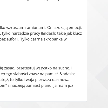
tylko wzruszam ramionami. Oni szukają emocji.
tylko narzędzie pracy &ndash; takie jak klucz
ez euforii. Tylko czarna skrobanka w
ę zasad, przetestuj wszystko na sucho, i
acute;rego słabości znasz na pamięć &ndash;
ute;ż, to tylko twoja pierwsza darmowa
pin" z nadzieją zamiast planu. Ja mam już