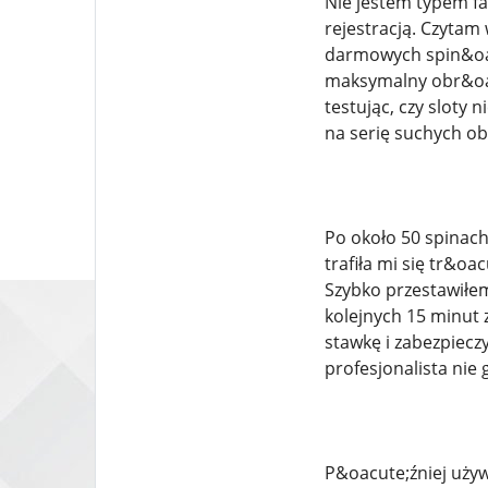
Nie jestem typem fa
rejestracją. Czytam 
darmowych spin&oacu
maksymalny obr&oac
testując, czy sloty 
na serię suchych ob
Po około 50 spinach 
trafiła mi się tr&o
Szybko przestawiłem
kolejnych 15 minut z
stawkę i zabezpieczy
profesjonalista nie
P&oacute;źniej używa