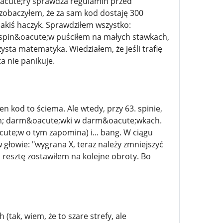
&oacute;ry sprawdza regulamin przed
y zobaczyłem, że za sam kod dostaję 300
akiś haczyk. Sprawdziłem wszystko:
 spin&oacute;w puściłem na małych stawkach,
ysta matematyka. Wiedziałem, że jeśli trafię
a nie panikuje.
n kod to ściema. Ale wtedy, przy 63. spinie,
dash; darm&oacute;wki w darm&oacute;wkach.
ute;w o tym zapomina) i... bang. W ciągu
w głowie: "wygrana X, teraz należy zmniejszyć
 a resztę zostawiłem na kolejne obroty. Bo
tak, wiem, że to szare strefy, ale