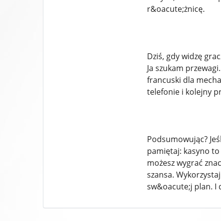
r&oacute;żnicę.
Dziś, gdy widzę gra
Ja szukam przewagi.
francuski dla mecha
telefonie i kolejny 
Podsumowując? Jeśli
pamiętaj: kasyno to 
możesz wygrać znacz
szansa. Wykorzystaj 
sw&oacute;j plan. I d