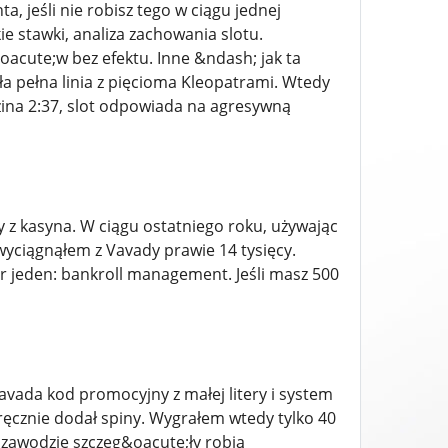
 jeśli nie robisz tego w ciągu jednej
e stawki, analiza zachowania slotu.
oacute;w bez efektu. Inne &ndash; jak ta
a pełna linia z pięcioma Kleopatrami. Wtedy
zina 2:37, slot odpowiada na agresywną
wy z kasyna. W ciągu ostatniego roku, używając
ciągnąłem z Vavady prawie 14 tysięcy.
er jeden: bankroll management. Jeśli masz 500
avada kod promocyjny z małej litery i system
i ręcznie dodał spiny. Wygrałem wtedy tylko 40
m zawodzie szczeg&oacute;ły robią