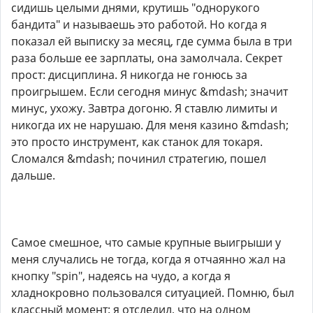
сидишь целыми днями, крутишь "однорукого
бандита" и называешь это работой. Но когда я
показал ей выписку за месяц, где сумма была в три
раза больше ее зарплаты, она замолчала. Секрет
прост: дисциплина. Я никогда не гонюсь за
проигрышем. Если сегодня минус &mdash; значит
минус, ухожу. Завтра догоню. Я ставлю лимиты и
никогда их не нарушаю. Для меня казино &mdash;
это просто инструмент, как станок для токаря.
Сломался &mdash; починил стратегию, пошел
дальше.
Самое смешное, что самые крупные выигрыши у
меня случались не тогда, когда я отчаянно жал на
кнопку "spin", надеясь на чудо, а когда я
хладнокровно пользовался ситуацией. Помню, был
классный момент: я отследил, что на одном