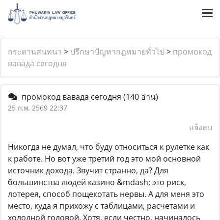
กระดานสนทนา
>
ปรึกษาปัญหากฎหมายทั่วไป
>
промокод
вавада сегодня
промокод вавада сегодня
(140 อ่าน)
25 ก.พ. 2569 22:37
แจ้งลบ
Никогда не думал, что буду относиться к рулетке как
к работе. Но вот уже третий год это мой основной
источник дохода. Звучит странно, да? Для
большинства людей казино &mdash; это риск,
лотерея, способ пощекотать нервы. А для меня это
место, куда я прихожу с таблицами, расчетами и
холодной головой. Хотя, если честно, начиналось